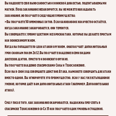
Вы наделяете себя выносливостью и воинской доблестью, подпитываемыми
магией. Пока заклинание незакончится, вы не можете накладывать
заклинания,но получаете следующие преимущества:
>Вы получаете 50 временных хитов. Если какоелибоих количество остаётся,
когда заклинание заканчивается, они теряются.
Вы совершаете с преимуществом все броскиатаки, которые вы делаете простым
или воинскиморужием.
Когда вы попадаете по цели атакой оружием, онаполучает дополнительный
урон силовым полем 2к12.Вы получаете владение всеми видами
доспехов,щитов, простого и воинского оружия.
Вы получаете владение спасбросками Силы и Телосложения.
Если вы в свой ход совершаете действие Атака, выможете совершить две атаки
вместо одной. Вы игнорируете это преимущество, если у вас уже естьподобное
умение, которое даёт вам дополнительные атаки (например, Дополнительная
атака).
Сразу после того, как заклинание оканчивается, выдолжны преуспеть в
спасброске Телосложения со Сл15 или получаете один уровень истощения.