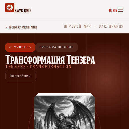
Клуб DnD
Войти
←
К списку заклинаний
ИГРОВОЙ МИР · ЗАКЛИНАНИЯ
6 УРОВЕНЬ
ПРЕОБРАЗОВАНИЕ
Трансформация Тензера
TENSERS-TRANSFORMATION
Волшебник