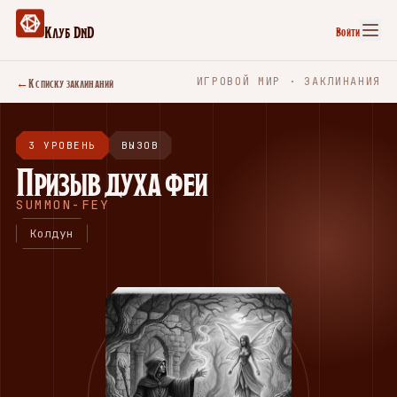
Клуб DnD
Войти
←
К списку заклинаний
ИГРОВОЙ МИР · ЗАКЛИНАНИЯ
3 УРОВЕНЬ
ВЫЗОВ
Призыв духа феи
SUMMON-FEY
Колдун