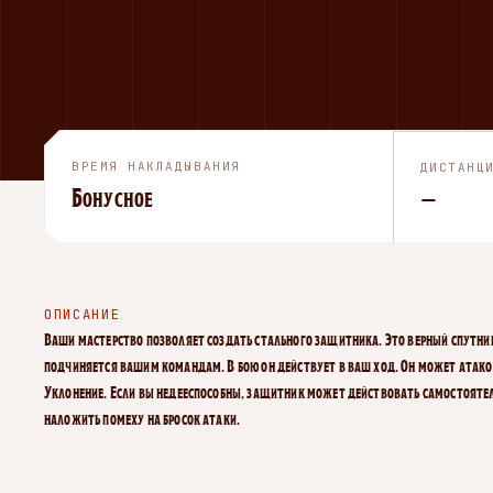
ВРЕМЯ НАКЛАДЫВАНИЯ
ДИСТАНЦ
Бонусное
—
ОПИСАНИЕ
Ваши мастерство позволяет создать стального защитника. Это верный спутни
подчиняется вашим командам. В бою он действует в ваш ход. Он может атако
Уклонение. Если вы недееспособны, защитник может действовать самостоятел
наложить помеху на бросок атаки.