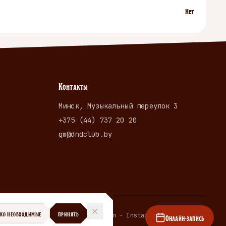
Нет
Контакты
Минск, Музыкальный переулок 3
+375 (44) 737 20 20
gm@dndclub.by
ЬКО НЕОБХОДИМЫЕ
ПРИНЯТЬ
Telegram · Instagram · dndclub.by
Онлайн-запись