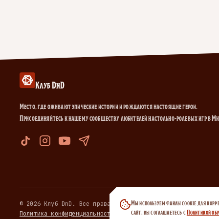
Клуб DnD
Место, где оживают эпические истории и рождаются настоящие герои.
Присоединяйтесь к нашему сообществу любителей настольно-ролевых игр в М
Мы используем файлы cookie для корр
© 2026 Клуб DnD. Все права защищены.
сайт, вы соглашаетесь с
Политикой обр
Политика конфиденциальности
·
Договор публичной оферты
·
Пол