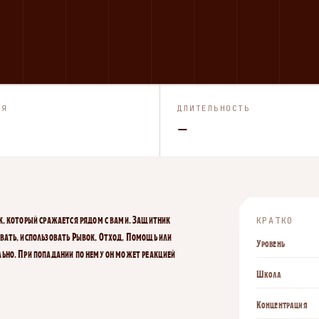
ИЯ
ДЛИТЕЛЬНОСТЬ
—
к, который сражается рядом с вами. Защитник
КРАТКО
вать, использовать Рывок, Отход, Помощь или
Уровень
ьно. При попадании по нему он может реакцией
Школа
Концентрация