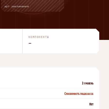
арт заклинания
КОМПОНЕНТЫ
—
3 уровень
Способность подкласса
Нет