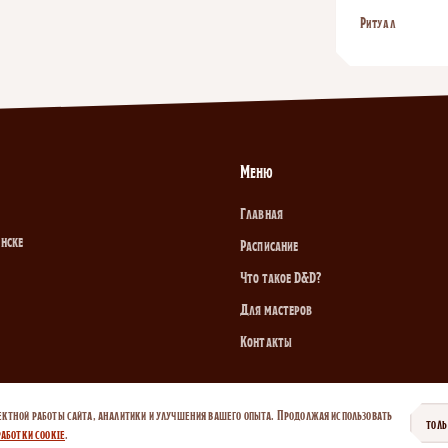
Ритуал
Меню
Главная
инске
Расписание
Что такое D&D?
Для мастеров
Контакты
ектной работы сайта, аналитики и улучшения вашего опыта. Продолжая использовать
ТОЛ
аботки cookie
.
итика cookie