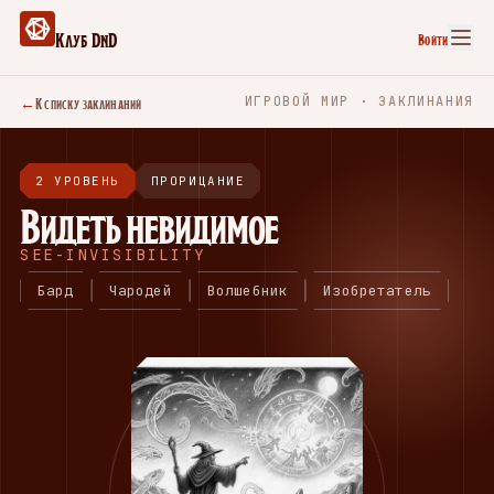
Клуб DnD
Войти
←
К списку заклинаний
ИГРОВОЙ МИР · ЗАКЛИНАНИЯ
2 УРОВЕНЬ
ПРОРИЦАНИЕ
Видеть невидимое
SEE-INVISIBILITY
Бард
Чародей
Волшебник
Изобретатель