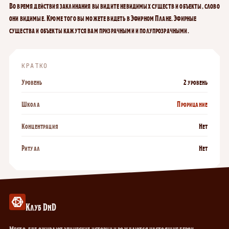
Во время действия заклинания вы видите невидимых существ и объекты, слово
они видимые. Кроме того вы можете видеть в Эфирном Плане. Эфирные
существа и объекты кажутся вам призрачными и полупрозрачными.
КРАТКО
Уровень
2 уровень
Школа
Прорицание
Концентрация
Нет
Ритуал
Нет
Клуб DnD
Место, где оживают эпические истории и рождаются настоящие герои.