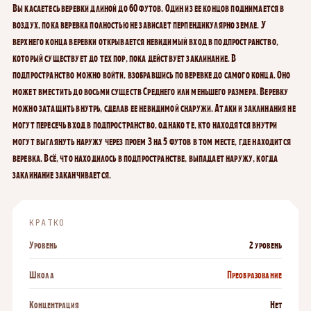
Вы касаетесь веревки длиной до 60 футов. Один из ее концов поднимается в
воздух, пока веревка полностью не зависает перпендикулярно земле. У
верхнего конца веревки открывается невидимый вход в подпространство,
который существует до тех пор, пока действует заклинание. В
подпространство можно войти, взобравшись по веревке до самого конца. Оно
может вместить до восьми существ Среднего или меньшего размера. Веревку
можно затащить внутрь, сделав ее невидимой снаружи. Атаки и заклинания не
могут пересечь вход в подпространство, однако те, кто находятся внутри
могут выглянуть наружу через проем 3 на 5 футов в том месте, где находится
веревка. Всё, что находилось в подпространстве, выпадает наружу, когда
заклинание заканчивается.
КРАТКО
Уровень
2 уровень
Школа
Преобразование
Концентрация
Нет