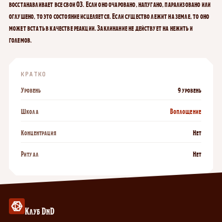
восстанавливает все свои ОЗ. Если оно очаровано, напугано, парализовано или
оглушено, то это состояние исцеляется. Если существо лежит на земле, то оно
может встать в качестве реакции. Заклинание не действует на нежить и
големов.
КРАТКО
Уровень
9 уровень
Школа
Воплощение
Концентрация
Нет
Ритуал
Нет
Клуб DnD