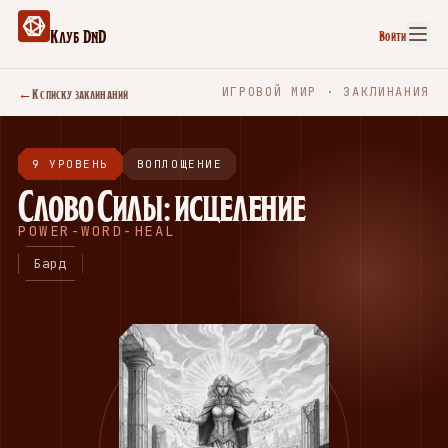
Клуб DnD
Войти
←
К списку заклинаний
ИГРОВОЙ МИР · ЗАКЛИНАНИЯ
9 УРОВЕНЬ
ВОПЛОЩЕНИЕ
Слово Силы: исцеление
POWER-WORD-HEAL
Бард