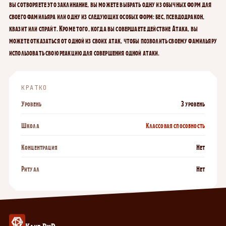
вы сотворяете это заклинание, вы можете выбрать одну из обычных форм для
своего фамильяра или одну из следующих особых форм: бес, псевдодракон,
квазит или спрайт. Кроме того, когда вы совершаете действие Атака, вы
можете отказаться от одной из своих атак, чтобы позволить своему фамильяру
использовать свою реакцию для совершения одной атаки.
КРАТКО
Уровень
3 уровень
Школа
Классовая способность
Концентрация
Нет
Ритуал
Нет
Клуб DnD