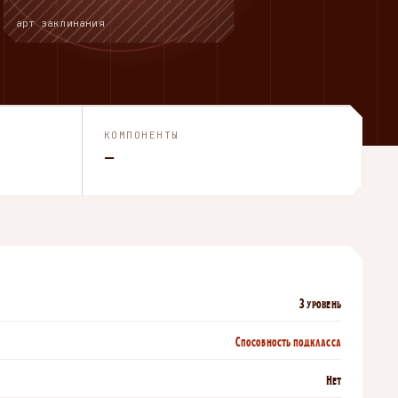
арт заклинания
КОМПОНЕНТЫ
—
3 уровень
Способность подкласса
Нет