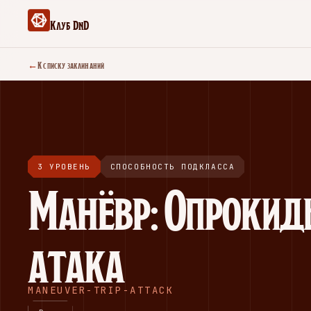
Клуб DnD
←
К списку заклинаний
3 УРОВЕНЬ
СПОСОБНОСТЬ ПОДКЛАССА
Манёвр: Опроки
атака
MANEUVER-TRIP-ATTACK