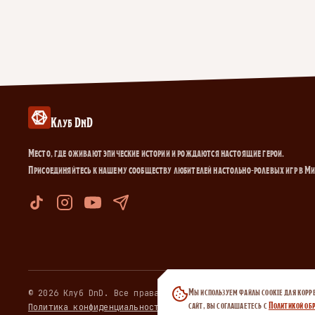
Клуб DnD
Место, где оживают эпические истории и рождаются настоящие герои.
Присоединяйтесь к нашему сообществу любителей настольно-ролевых игр в М
Мы используем файлы cookie для корр
© 2026 Клуб DnD. Все права защищены.
сайт, вы соглашаетесь с
Политикой обр
Политика конфиденциальности
·
Договор публичной оферты
·
Пол