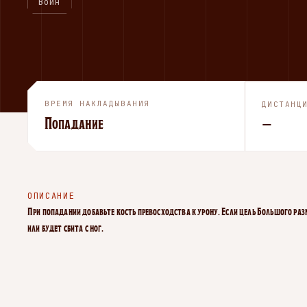
Воин
ВРЕМЯ НАКЛАДЫВАНИЯ
ДИСТАНЦ
Попадание
—
ОПИСАНИЕ
При попадании добавьте кость превосходства к урону. Если цель Большого ра
или будет сбита с ног.