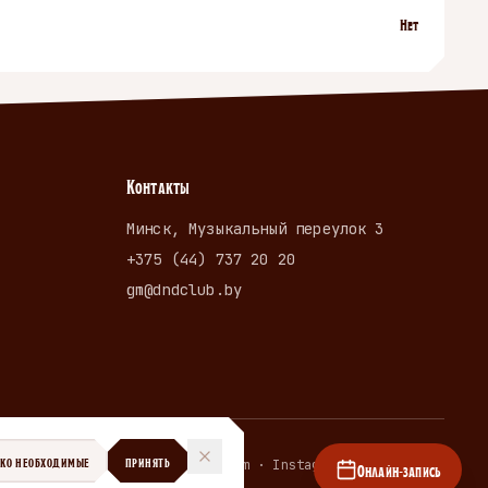
Нет
Контакты
Минск, Музыкальный переулок 3
+375 (44) 737 20 20
gm@dndclub.by
ЬКО НЕОБХОДИМЫЕ
ПРИНЯТЬ
Telegram · Instagram · dndclub.by
Онлайн-запись