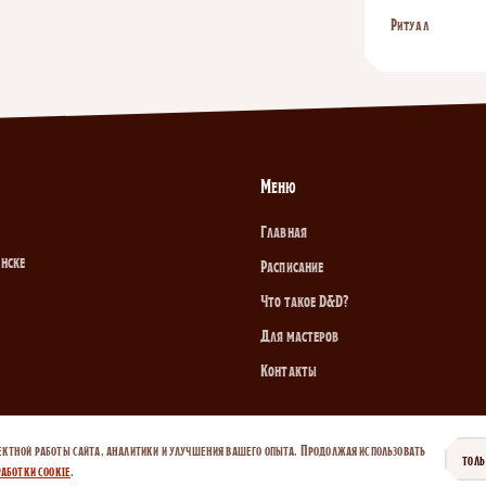
Ритуал
Меню
Главная
инске
Расписание
Что такое D&D?
Для мастеров
Контакты
ектной работы сайта, аналитики и улучшения вашего опыта. Продолжая использовать
ТОЛ
аботки cookie
.
итика cookie