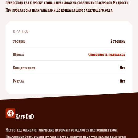
превосходства к броску урона и цель должна совершить спасбросок Мудрости.
При провале она напугана вами до конца вашего следующего хода.
КРАТКО
Уровень
3 уровень
Школа
Способность подкласса
Концентрация
Нет
Ритуал
Нет
Клуб DnD
Место, где оживают эпические истории и рождаются настоящие герои.
Присоединяйтесь к нашему сообществу любителей настольно-ролевых игр в