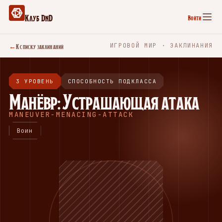
Клуб DnD
Войти
←
К списку заклинаний
ИГРОВОЙ МИР · ЗАКЛИНАНИЯ
3 УРОВЕНЬ
СПОСОБНОСТЬ ПОДКЛАССА
Манёвр: Устрашающая атака
MANEUVER-MENACING-ATTACK
Воин