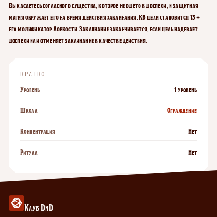
Вы касаетесь согласного существа, которое не одето в доспехи, и защитная
магия окружает его на время действия заклинания. КБ цели становится 13 +
его модификатор Ловкости. Заклинание заканчивается, если цель надевает
доспехи или отменяет заклинание в качестве действия.
КРАТКО
Уровень
1 уровень
Школа
Ограждение
Концентрация
Нет
Ритуал
Нет
Клуб DnD