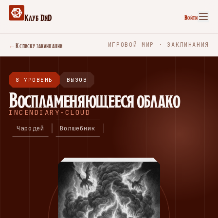
Клуб DnD
Войти
←
К списку заклинаний
ИГРОВОЙ МИР · ЗАКЛИНАНИЯ
8 УРОВЕНЬ
ВЫЗОВ
Воспламеняющееся облако
INCENDIARY-CLOUD
Чародей
Волшебник