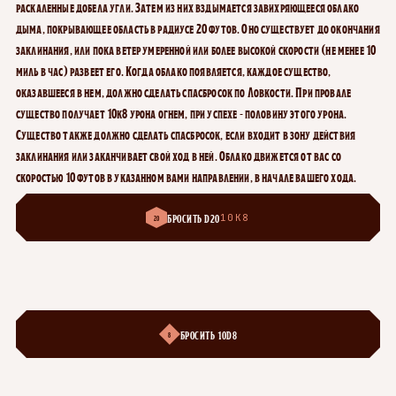
раскаленные добела угли. Затем из них вздымается завихряющееся облако
дыма, покрывающее область в радиусе 20 футов. Оно существует до окончания
заклинания, или пока ветер умеренной или более высокой скорости (не менее 10
миль в час) развеет его. Когда облако появляется, каждое существо,
оказавшееся в нем, должно сделать спасбросок по Ловкости. При провале
существо получает 10к8 урона огнем, при успехе - половину этого урона.
Существо также должно сделать спасбросок, если входит в зону действия
заклинания или заканчивает свой ход в ней. Облако движется от вас со
скоростью 10 футов в указанном вами направлении, в начале вашего хода.
БРОСИТЬ D20
10К8
20
БРОСИТЬ 10D8
8