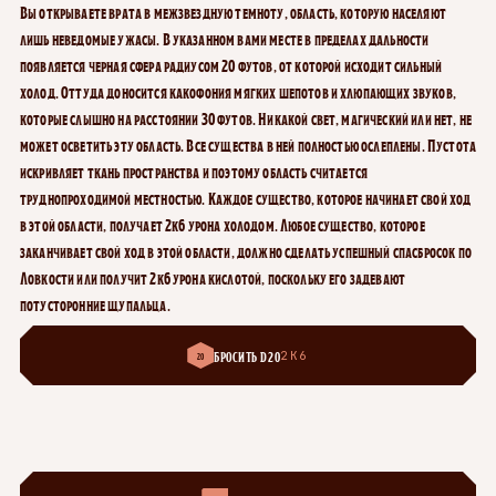
Вы открываете врата в межзвездную темноту, область, которую населяют
лишь неведомые ужасы. В указанном вами месте в пределах дальности
появляется черная сфера радиусом 20 футов, от которой исходит сильный
холод. Оттуда доносится какофония мягких шепотов и хлюпающих звуков,
которые слышно на расстоянии 30 футов. Никакой свет, магический или нет, не
может осветить эту область. Все существа в ней полностью ослеплены. Пустота
искривляет ткань пространства и поэтому область считается
труднопроходимой местностью. Каждое существо, которое начинает свой ход
в этой области, получает 2к6 урона холодом. Любое существо, которое
заканчивает свой ход в этой области, должно сделать успешный спасбросок по
Ловкости или получит 2к6 урона кислотой, поскольку его задевают
потусторонние щупальца.
БРОСИТЬ D20
2К6
20