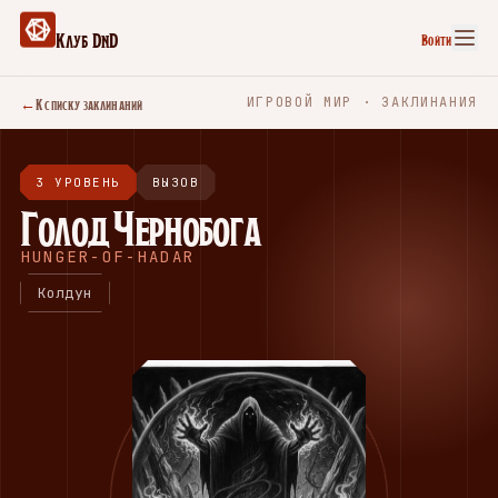
Клуб DnD
Войти
←
К списку заклинаний
ИГРОВОЙ МИР · ЗАКЛИНАНИЯ
3 УРОВЕНЬ
ВЫЗОВ
Голод Чернобога
HUNGER-OF-HADAR
Колдун