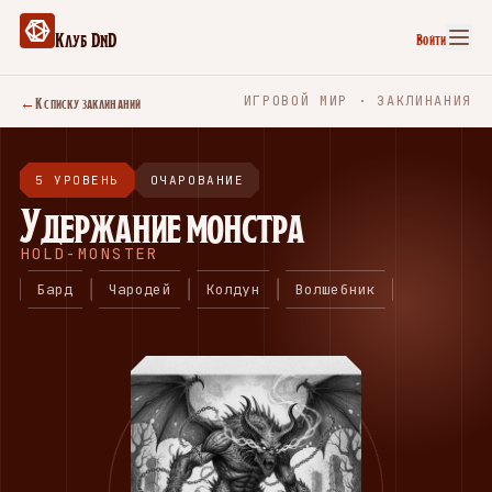
Клуб DnD
Войти
←
К списку заклинаний
ИГРОВОЙ МИР · ЗАКЛИНАНИЯ
5 УРОВЕНЬ
ОЧАРОВАНИЕ
Удержание монстра
HOLD-MONSTER
Бард
Чародей
Колдун
Волшебник