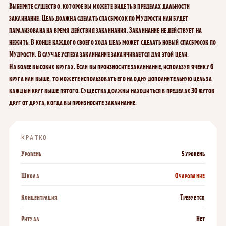
Выберите существо, которое вы можете видеть в пределах дальности
заклинание. Цель должна сделать спасбросок по Мудрости или будет
парализована на время действия заклинания. Заклинание не действует на
нежить. В конце каждого своего хода цель может сделать новый спасбросок по
Мудрости. В случае успеха заклинание заканчивается для этой цели.
На более высоких кругах. Если вы произносите заклинание, используя ячейку 6
круга или выше, то можете использовать его на одну дополнительную цель за
каждый круг выше пятого. Существа должны находиться в пределах 30 футов
друг от друга, когда вы произносите заклинание.
КРАТКО
Уровень
5 уровень
Школа
Очарование
Концентрация
Требуется
Ритуал
Нет