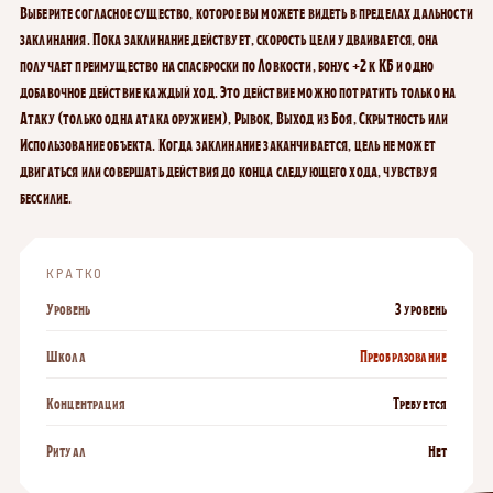
Выберите согласное существо, которое вы можете видеть в пределах дальности
заклинания. Пока заклинание действует, скорость цели удваивается, она
получает преимущество на спасброски по Ловкости, бонус +2 к КБ и одно
добавочное действие каждый ход. Это действие можно потратить только на
Атаку (только одна атака оружием), Рывок, Выход из Боя, Скрытность или
Использование объекта. Когда заклинание заканчивается, цель не может
двигаться или совершать действия до конца следующего хода, чувствуя
бессилие.
КРАТКО
Уровень
3 уровень
Школа
Преобразование
Концентрация
Требуется
Ритуал
Нет