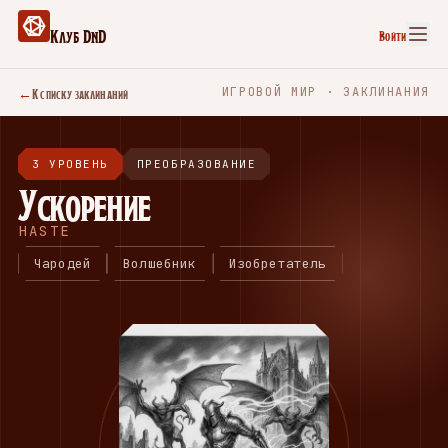
Клуб DnD
Войти
←
К списку заклинаний
ИГРОВОЙ МИР · ЗАКЛИНАНИЯ
3 УРОВЕНЬ
ПРЕОБРАЗОВАНИЕ
Ускорение
HASTE
Чародей
Волшебник
Изобретатель