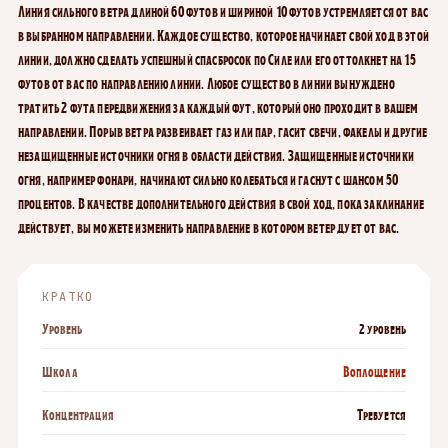
Линия сильного ветра длиной 60 футов и шириной 10 футов устремляется от вас
в выбранном направлении. Каждое существо, которое начинает свой ход в этой
линии, должно сделать успешный спасбросок по Силе или его оттолкнет на 15
футов от вас по направлению линии. Любое существо в линии вынуждено
тратить 2 фута передвижения за каждый фут, который оно проходит в вашем
направлении. Порыв ветра развеивает газ или пар, гасит свечи, факелы и другие
незащищенные источники огня в области действия. Защищенные источники
огня, например фонари, начинают сильно колебаться и гаснут с шансом 50
процентов. В качестве дополнительного действия в свой ход, пока заклинание
действует, вы можете изменить направление в котором ветер дует от вас.
КРАТКО
Уровень
2 уровень
Школа
Воплощение
Концентрация
Требуется