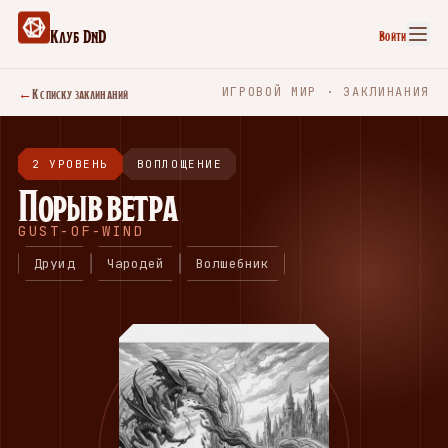
Клуб DnD
Войти
←
К списку заклинаний
ИГРОВОЙ МИР · ЗАКЛИНАНИЯ
2 УРОВЕНЬ
ВОПЛОЩЕНИЕ
Порыв ветра
GUST-OF-WIND
Друид
Чародей
Волшебник