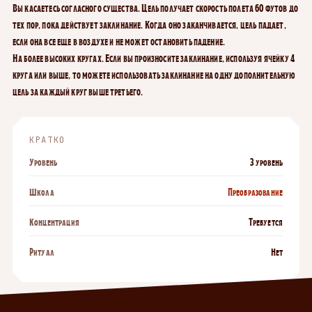
Вы касаетесь согласного существа. Цель получает скорость полета 60 футов до
тех пор, пока действует заклинание. Когда оно заканчивается, цель падает,
если она все еще в воздухе и не может остановить падение.
На более высоких кругах. Если вы произносите заклинание, используя ячейку 4
круга или выше, то можете использовать заклинание на одну дополнительную
цель за каждый круг выше третьего.
КРАТКО
Уровень
3 уровень
Школа
Преобразование
Концентрация
Требуется
Ритуал
Нет