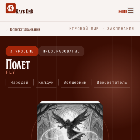
Клуб DnD
Войти
←
К списку заклинаний
ИГРОВОЙ МИР · ЗАКЛИНАНИЯ
3 УРОВЕНЬ
ПРЕОБРАЗОВАНИЕ
Полет
FLY
Чародей
Колдун
Волшебник
Изобретатель