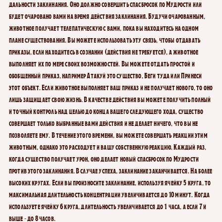
дальности заклинания. Оно должно совершить спасбросок по Мудрости или
будет очаровано вами на время действия заклинания. Будучи очарованным,
животное получает телепатическую с вами, пока вы находитесь на одном
плане существования. Вы можете использовать эту связь, чтобы отдавать
приказы, если находитесь в сознании (действия не требуется), а животное
выполняет их по мере своих возможностей. Вы можете отдать простой и
обобщенный приказ, например Атакуй это существо, Беги туда или Принеси
этот объект. Если животное выполняет ваш приказ и не получает нового, то оно
лишь защищает свою жизнь. В качестве действия вы можете получить полный
и точный контроль над целью до конца вашего следующего хода, существо
совершает только выбранные вами действия и не делает ничего, что вы не
позволяете ему. В течение этого времени, вы можете совершать реакции этим
животным, однако это расходует и вашу собственную реакцию. Каждый раз,
когда существо получает урон, оно делает новый спасбросок по Мудрости
против этого заклинания. В случае успеха, заклинание заканчивается. На более
высоких кругах. Если вы произносите заклинание, используя ячейку 5 круга, то
максимальная длительность концентрации увеличивается до 10 минут. Когда
используете ячейку 6 круга, длительность увеличивается до 1 часа, а если 7 и
выше - до 8 часов.