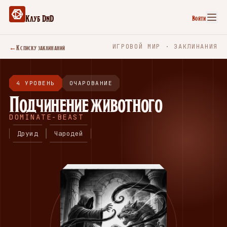
Клуб DnD
Войти
←
К списку заклинаний
ИГРОВОЙ МИР · ЗАКЛИНАНИЯ
4 УРОВЕНЬ
ОЧАРОВАНИЕ
Подчинение животного
DOMINATE-BEAST
Друид
Чародей