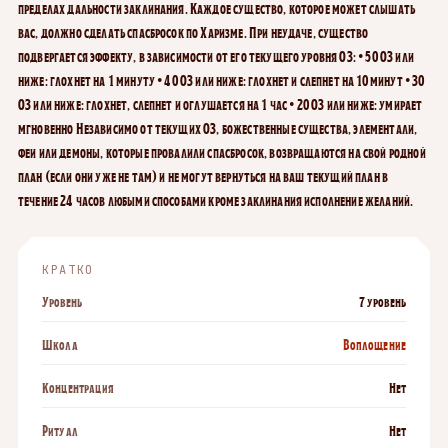
пределах дальности заклинания. Каждое существо, которое может слышать
вас, должно сделать спасбросок по Харизме. При неудаче, существо
подвергается эффекту, в зависимости от его текущего уровня ОЗ: • 50 ОЗ или
ниже: глохнет на 1 минуту • 40 ОЗ или ниже: глохнет и слепнет на 10 минут • 30
ОЗ или ниже: глохнет, слепнет и оглушается на 1 час • 20 ОЗ или ниже: умирает
мгновенно Независимо от текущих ОЗ, божественные существа, элементали,
феи или демоны, которые провалили спасбросок, возвращаются на свой родной
план (если они уже не там) и не могут вернуться на ваш текущий план в
течение 24 часов любыми способами кроме заклинания исполнение желаний.
КРАТКО
Уровень
7 уровень
Школа
Воплощение
Концентрация
Нет
Ритуал
Нет