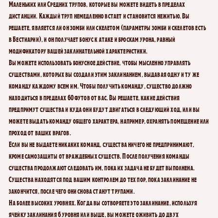
Маленьких или Средних трупов, которые вы можете видеть в пределах
дистанции. Каждый труп немедленно встает и становится нежитью. Вы
решаете, является ли он зомби или скелетом (параметры зомби и скелетов есть
в Бестиарии), и он получает бонус к атаке и броскам урона, равный
модификатору вашей заклинательной характеристики.
Вы можете использовать бонусное действие, чтобы мысленно управлять
существами, которых вы создали этим заклинанием, выдавая одну и ту же
команду каждому всем им. Чтобы получить команду, существо должно
находиться в пределах 60 футов от вас. Вы решаете, какие действия
предпримут существа и куда они будут двигаться в следующий ход, или вы
можете выдать команду общего характера, например, охранять помещение или
проход от ваших врагов.
Если вы не выдаете никаких команд, существа ничего не предпринимают,
кроме самозащиты от враждебных существ. После получения команды
существа продолжают следовать им, пока их задача не будет выполнена.
Существа находятся под вашим контролем до тех пор, пока заклинание не
закончится, после чего они снова станут трупами.
На более высоких уровнях.
Когда вы сотворяете это заклинание, используя
ячейку заклинания 6 уровня или выше, вы можете оживить до двух