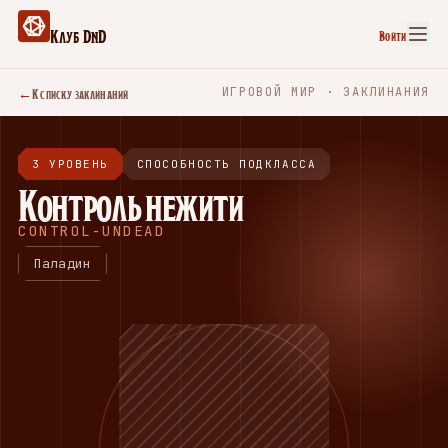
Клуб DnD
Войти
←
К списку заклинаний
ИГРОВОЙ МИР · ЗАКЛИНАНИЯ
3 УРОВЕНЬ
СПОСОБНОСТЬ ПОДКЛАССА
Контроль нежити
CONTROL-UNDEAD
Паладин