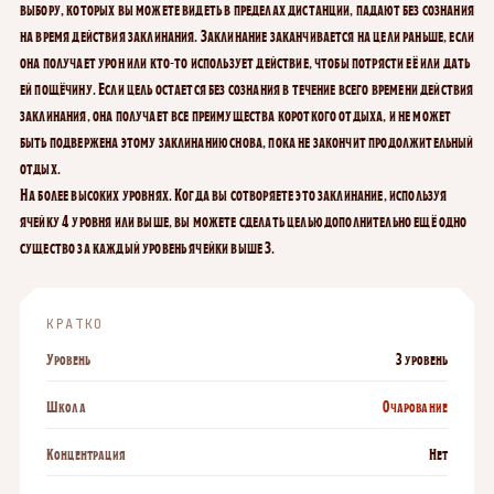
выбору, которых вы можете видеть в пределах дистанции, падают без сознания
на время действия заклинания. Заклинание заканчивается на цели раньше, если
она получает урон или кто-то использует действие, чтобы потрясти её или дать
ей пощёчину. Если цель остается без сознания в течение всего времени действия
заклинания, она получает все преимущества короткого отдыха, и не может
быть подвержена этому заклинанию снова, пока не закончит продолжительный
отдых.
На более высоких уровнях.
Когда вы сотворяете это заклинание, используя
ячейку 4 уровня или выше, вы можете сделать целью дополнительно ещё одно
существо за каждый уровень ячейки выше 3.
КРАТКО
Уровень
3 уровень
Школа
Очарование
Концентрация
Нет