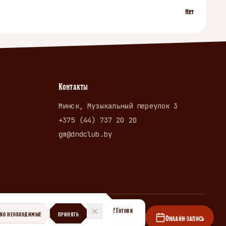
Нет
Контакты
Минск, Музыкальный переулок 3
+375 (44) 737 20 20
gm@dndclub.by
Эй, искатель приключений! Готов к
ЬКО НЕОБХОДИМЫЕ
ПРИНЯТЬ
Telegram · Instagram · dndclub.by
Онлайн-запись
новому квесту? ⚔️