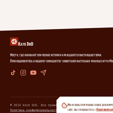
Клуб DnD
Место, где оживают эпические истории и рождаются настоящие герои.
Присоединяйтесь к нашему сообществу любителей настольно-ролевых игр в М
Мы используем файлы cookie для корр
© 2026 Клуб DnD. Все права защищены.
сайт, вы соглашаетесь с
Политикой обр
Политика конфиденциальности
·
Договор публичной оферты
·
Пол