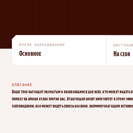
ВРЕМЯ НАКЛАДЫВАНИЯ
ДИСТАНЦ
Основное
На себя
ОПИСАНИЕ
Ваше тело выглядит размытым и колеблющимся для всех, кто может видеть ва
помеху на броски атаки против вас. Атакующий имеет иммунитет к этому эффек
слеповидению, или может видеть сквозь иллюзии, например благодаря истинн