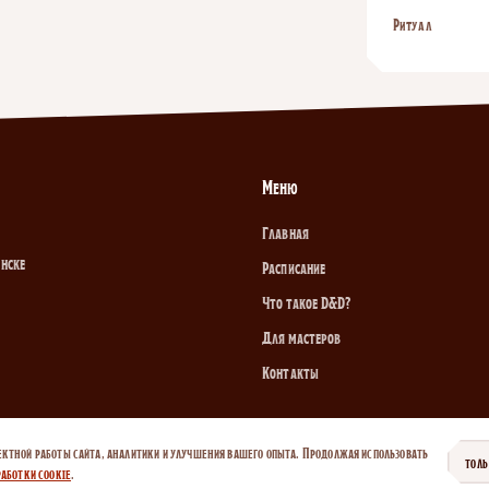
Ритуал
Меню
Главная
инске
Расписание
Что такое D&D?
Для мастеров
Контакты
ектной работы сайта, аналитики и улучшения вашего опыта. Продолжая использовать
ТОЛ
аботки cookie
.
итика cookie