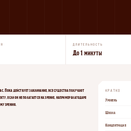
ИЯ
ДЛИТЕЛЬНОСТЬ
До 1 минуты
с. Пока действует заклинание, все существа получают
КРАТКО
ту, если он не полагается на зрение, например благодаря
Уровень
ому зрению.
Школа
Концентрация