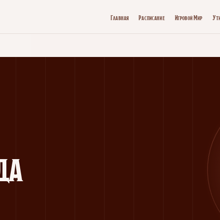
Главная
Расписание
Игровой Мир
Ут
да