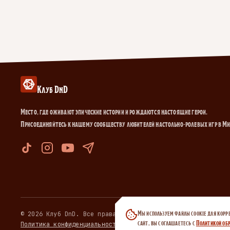
Клуб DnD
Место, где оживают эпические истории и рождаются настоящие герои.
Присоединяйтесь к нашему сообществу любителей настольно-ролевых игр в М
Мы используем файлы cookie для корр
© 2026 Клуб DnD. Все права защищены.
сайт, вы соглашаетесь с
Политикой обр
Политика конфиденциальности
·
Договор публичной оферты
·
Пол