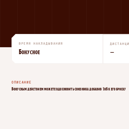
ВРЕМЯ НАКЛАДЫВАНИЯ
ДИСТАНЦ
Бонусное
—
ОПИСАНИЕ
Бонусным действием можете вдохновить союзника добавив 1k6 к его броску