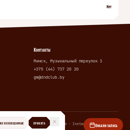
Нет
Контакты
Минск, Музыкальный переулок 3
+375 (44) 737 20 20
gm@dndclub.by
ЬКО НЕОБХОДИМЫЕ
ПРИНЯТЬ
Telegram · Instagram · dndclub.by
Онлайн-запись