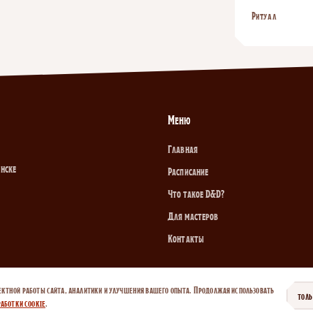
Ритуал
Меню
Главная
инске
Расписание
Что такое D&D?
Для мастеров
Контакты
ектной работы сайта, аналитики и улучшения вашего опыта. Продолжая использовать
ТОЛ
аботки cookie
.
итика cookie