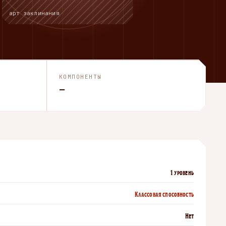
арт заклинания
КОМПОНЕНТЫ
—
1 уровень
Классовая способность
Нет