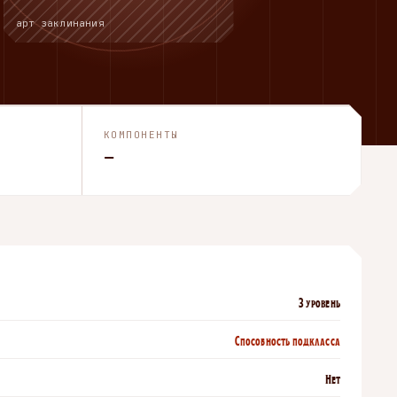
арт заклинания
КОМПОНЕНТЫ
—
3 уровень
Способность подкласса
Нет