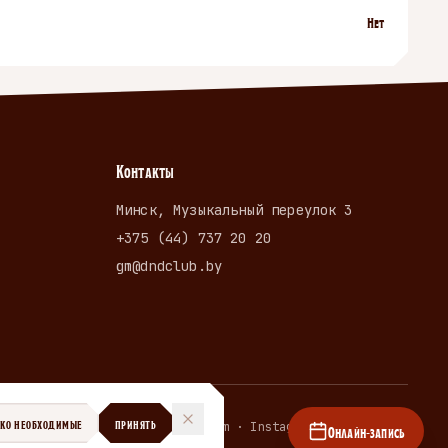
Нет
Контакты
Минск, Музыкальный переулок 3
+375 (44) 737 20 20
gm@dndclub.by
ЬКО НЕОБХОДИМЫЕ
ПРИНЯТЬ
Telegram · Instagram · dndclub.by
Онлайн-запись