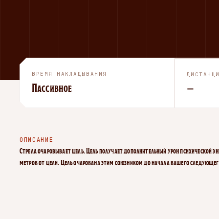
ВРЕМЯ НАКЛАДЫВАНИЯ
ДИСТАНЦ
Пассивное
—
ОПИСАНИЕ
Стрела очаровывает цель. Цель получает дополнительный урон психической эне
метров от цели. Цель очарована этим союзником до начала вашего следующег