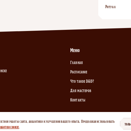
Ритуал
Меню
Главная
инске
Расписание
Что такое D&D?
Для мастеров
Контакты
ектной работы сайта, аналитики и улучшения вашего опыта. Продолжая использовать
ТОЛ
аботки cookie
.
итика cookie