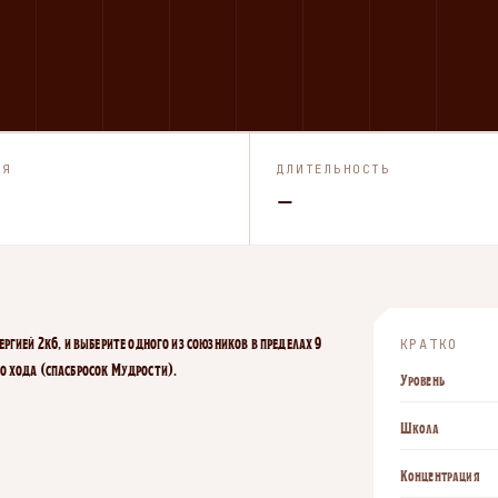
ИЯ
ДЛИТЕЛЬНОСТЬ
—
ргией 2к6, и выберите одного из союзников в пределах 9
КРАТКО
о хода (спасбросок Мудрости).
Уровень
Школа
Концентрация