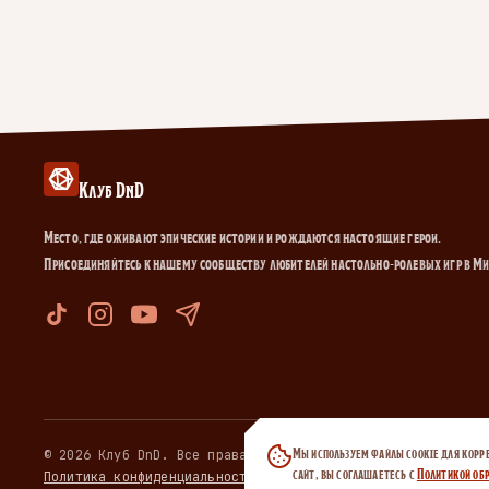
Клуб DnD
Место, где оживают эпические истории и рождаются настоящие герои.
Присоединяйтесь к нашему сообществу любителей настольно-ролевых игр в М
Мы используем файлы cookie для корр
© 2026 Клуб DnD. Все права защищены.
сайт, вы соглашаетесь с
Политикой обр
Политика конфиденциальности
·
Договор публичной оферты
·
Пол