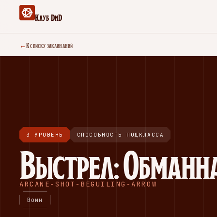
Клуб DnD
←
К списку заклинаний
3 УРОВЕНЬ
СПОСОБНОСТЬ ПОДКЛАССА
Выстрел: Обманна
ARCANE-SHOT-BEGUILING-ARROW
Воин