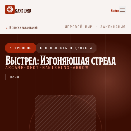
Клуб DnD
Войти
←
К списку заклинаний
ИГРОВОЙ МИР · ЗАКЛИНАНИЯ
3 УРОВЕНЬ
СПОСОБНОСТЬ ПОДКЛАССА
Выстрел: Изгоняющая стрела
ARCANE-SHOT-BANISHING-ARROW
Воин